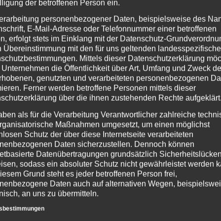
lligung der betroffenen Person ein.
erarbeitung personenbezogener Daten, beispielsweise des Na
nschrift, E-Mail-Adresse oder Telefonnummer einer betroffenen
siertes System wird eine Reihe von
net-Protokoll-Adresse (IP-Adresse), die
n, erfolgt stets im Einklang mit der Datenschutz-Grundverordnu
reifendes System auf unsere
n Übereinstimmung mit den für uns geltenden landesspezifisch
 zugreifendes System auf unserer
schutzbestimmungen. Mittels dieser Datenschutzerklärung mö
 Internetseite und sonstige ähnliche
 Unternehmen die Öffentlichkeit über Art, Umfang und Zweck de
ere informationstechnologischen Systeme
rhobenen, genutzten und verarbeiteten personenbezogenen Da
mieren. Ferner werden betroffene Personen mittels dieser
eruht auf Art. 6 Abs.1lit. f DSGVO mit
schutzerklärung über die ihnen zustehenden Rechte aufgeklärt
, um die Auslieferung der Website an
aben als für die Verarbeitung Verantwortlicher zahlreiche techn
rs für die Dauer der Sitzung gespeichert
rganisatorische Maßnahmen umgesetzt, um einen möglichst
nlosen Schutz der über diese Internetseite verarbeiteten
zustellen. Zudem dienen uns die Daten
nenbezogenen Daten sicherzustellen. Dennoch können
ationstechnischen Systeme. Auch hier
t. f DSGVO zugrunde. Die Daten werden
netbasierte Datenübertragungen grundsätzlich Sicherheitslücke
rderlich sind. Im Falle der Erfassung der
isen, sodass ein absoluter Schutz nicht gewährleistet werden k
beendet ist. Die Erfassung der Daten zur
iesem Grund steht es jeder betroffenen Person frei,
rieb der Internetseite erforderlich. Eine
nenbezogene Daten auch auf alternativen Wegen, beispielswe
er Anhaltspunkte der berechtigte
bseite erfolgt. Unser berechtigtes
onisch, an uns zu übermitteln.
n Verfolgung solcher Angriffe und
fsbestimmungen