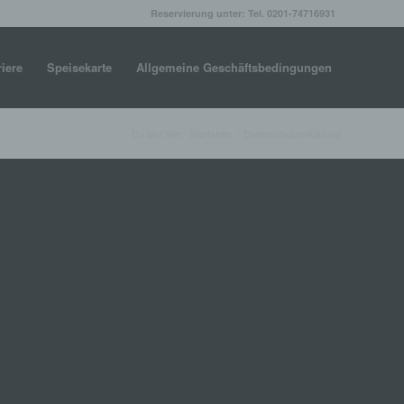
Reservierung unter: Tel. 0201-74716931
riere
Speisekarte
Allgemeine Geschäftsbedingungen
Du bist hier:
Startseite
/
Datenschutzerklärung