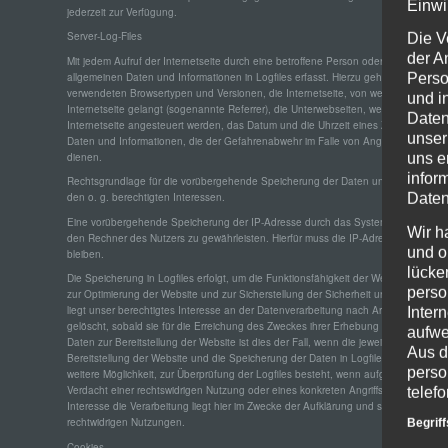
Einwi
jederzeit zur Verfügung.
Server-Log-Files
Die V
der A
Mit jedem Aufruf der Internetseite durch eine betroffene Person oder ein automati
allgemeinen Daten und Informationen in Logfiles erfasst. Hierzu gehören eine Inter
Perso
verwendeten Browsertypen und Versionen, die Internetseite, von welcher ein zug
und i
Internetseite gelangt (sogenannte Referrer), die Unterwebseiten, welche über ein
Daten
Internetseite angesteuert werden, das Datum und die Uhrzeit eines Zugriffs auf die
unser
Daten und Informationen, die der Gefahrenabwehr im Falle von Angriffen auf uns
dienen.
uns e
infor
Rechtsgrundlage für die vorübergehende Speicherung der Daten und der Logfiles b
Daten
den o. g. berechtigten Interessen.
Eine vorübergehende Speicherung der IP-Adresse durch das System ist notwendig
Wir h
den Rechner des Nutzers zu gewährleisten. Hierfür muss die IP-Adresse des Nutze
und o
bleiben.
lücke
Die Speicherung in Logfiles erfolgt, um die Funktionsfähigkeit der Website sicher
perso
zur Optimierung der Website und zur Sicherstellung der Sicherheit unserer inform
liegt unser berechtigtes Interesse an der Datenverarbeitung nach Art. 6 Abs.1 li
Inter
gelöscht, sobald sie für die Erreichung des Zweckes ihrer Erhebung nicht mehr erfo
aufwe
Daten zur Bereitstellung der Website ist dies der Fall, wenn die jeweilige Sitzung 
Aus d
Bereitstellung der Website und die Speicherung der Daten in Logfiles ist für den Bet
perso
weitere Möglichkeit, zur Überprüfung der Logfiles besteht, wenn aufgrund konkret
Verdacht einer rechtswidrigen Nutzung oder eines konkreten Angriffs auf unsere We
telef
Interesse die Verarbeitung liegt hier im Zwecke der Aufklärung und strafrechtliche
rechtwidrigen Nutzungen.
Begrif
Cookies