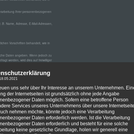
Verarbeitung Ihrer personenbezogenen
z. B. Name, Adresse, E-Mail-Adressen,
chen Vorschriften behandelt, wie in
liche Daten angeben. Wenn jedoch zu
agt werden, wird dies auf freiwilliger
atenschutz-Grundverordnung (DSGVO).
enschutzerklärung
tslücken aufweisen. Der komplette
 18.05.2021
reuen uns sehr über Ihr Interesse an unserem Unternehmen. Ein
ten, die diese zur Erfüllung unserer
ng der Internetseiten ist grundsätzlich ohne jede Angabe
 wir nur weitergeben, wenn gesetzliche
nenbezogener Daten möglich. Sofern eine betroffene Person
chtsgrund diese Weitergabe legitimiert.
dere Services unseres Unternehmens über unsere Internetseite
tte weitergegeben.
uch nehmen möchte, könnte jedoch eine Verarbeitung
nenbezogener Daten erforderlich werden. Ist die Verarbeitung
nenbezogener Daten erforderlich und besteht für eine solche
Herkunft und Empfänger und den Nutzen
r Löschung dieser Daten verlangen. Bitte
beitung keine gesetzliche Grundlage, holen wir generell eine
n zum Thema stehen wir Ihnen ebenfalls