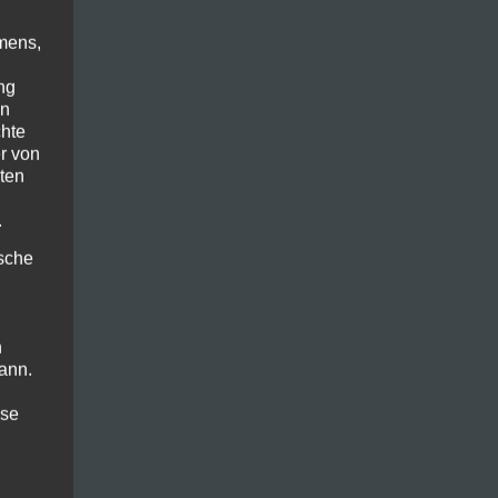
mens,
ng
en
chte
r von
ten
.
ische
n
ann.
ise