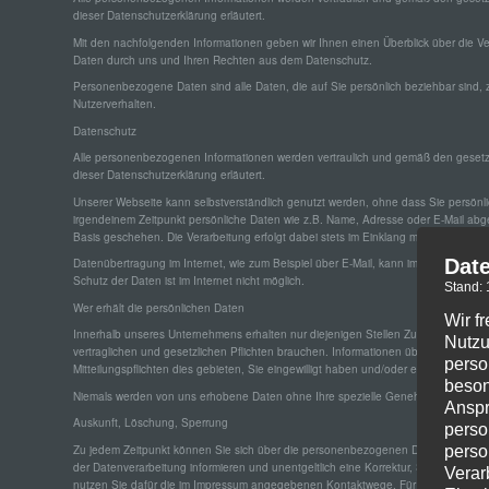
dieser Datenschutzerklärung erläutert.
Mit den nachfolgenden Informationen geben wir Ihnen einen Überblick über die 
Daten durch uns und Ihren Rechten aus dem Datenschutz.
Personenbezogene Daten sind alle Daten, die auf Sie persönlich beziehbar sind, 
Nutzerverhalten.
Datenschutz
Alle personenbezogenen Informationen werden vertraulich und gemäß den gesetzli
dieser Datenschutzerklärung erläutert.
Unserer Webseite kann selbstverständlich genutzt werden, ohne dass Sie persön
irgendeinem Zeitpunkt persönliche Daten wie z.B. Name, Adresse oder E-Mail abgefr
Basis geschehen. Die Verarbeitung erfolgt dabei stets im Einklang mit der EU-D
Dat
Datenübertragung im Internet, wie zum Beispiel über E-Mail, kann immer Sicherhei
Schutz der Daten ist im Internet nicht möglich.
Stand:
Wer erhält die persönlichen Daten
Wir f
Innerhalb unseres Unternehmens erhalten nur diejenigen Stellen Zugriff auf Ihre Da
Nutzu
vertraglichen und gesetzlichen Pﬂichten brauchen. Informationen über Sie werden
perso
Mitteilungspflichten dies gebieten, Sie eingewilligt haben und/oder ein anderer Re
beson
Niemals werden von uns erhobene Daten ohne Ihre spezielle Genehmigung an Dri
Anspr
Auskunft, Löschung, Sperrung
perso
perso
Zu jedem Zeitpunkt können Sie sich über die personenbezogenen Daten, deren 
der Datenverarbeitung informieren und unentgeltlich eine Korrektur, Sperrung ode
Verar
nutzen Sie dafür die im Impressum angegebenen Kontaktwege. Für weitere Frage