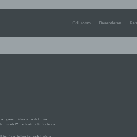
Grillroom
Reservieren
Kar
nbezogenen Daten anlässlich Ihres
Und wir als Webseitenbetreiber nehmen
chen Vorschriften behandelt, wie in