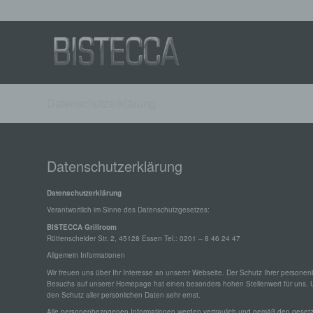
Datenschutzerklärung
Datenschutzerklärung
Datenschutzerklärung
Verantwortlich im Sinne des Datenschutzgesetzes:
BISTECCA Grillroom
Rüttenscheider Str. 2, 45128 Essen Tel.: 0201 – 8 46 24 47
Allgemein Informationen
Wir freuen uns über Ihr Interesse an unserer Webseite. Der Schutz Ihrer persone
Besuchs auf unserer Homepage hat einen besonders hohen Stellenwert für uns. 
den Schutz aller persönlichen Daten sehr ernst.
Alle personenbezogenen Informationen werden vertraulich und gemäß den gesetzli