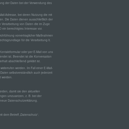
tung der Daten bei der Verwendung des
rarbeitung
Mail-Adresse, bei deren Nutzung die mit
eitung ist jeder mit oder ohne Hilfe automatisierter Verfahren ausgeführte Vorgang
n. Die Daten dienen ausschließlich der
solche Vorgangsreihe im Zusammenhang mit personenbezogenen Daten wie das
ie Verarbeitung von Daten die im Zuge
en, das Erfassen, die Organisation, das Ordnen, die Speicherung, die Anpassung 
derung, das Auslesen, das Abfragen, die Verwendung, die Offenlegung durch
O ein berechtigtes Interesse vor.
ttlung, Verbreitung oder eine andere Form der Bereitstellung, den Abgleich oder d
Durchführung vorvertraglicher Maßnahmen
üpfung, die Einschränkung, das Löschen oder die Vernichtung.
echtsgrundlage für die Verarbeitung lt.
nschränkung der Verarbeitung
ontaktformular oder per E-Mail von uns
endet ist. Beendet ist die Konversation
halt abschließend geklärt ist.
hränkung der Verarbeitung ist die Markierung gespeicherter personenbezogener D
el, ihre künftige Verarbeitung einzuschränken.
iderrufen werden. Im Fall einer E-Mail-
ten selbstverständlich auch jederzeit
rt werden.
ofiling
den, damit sie den aktuellen
ing ist jede Art der automatisierten Verarbeitung personenbezogener Daten, die dar
ngen umzusetzen, z. B. bei der
ht, dass diese personenbezogenen Daten verwendet werden, um bestimmte persön
e, die sich auf eine natürliche Person beziehen, zu bewerten, insbesondere, um A
 neue Datenschutzerklärung.
ich Arbeitsleistung, wirtschaftlicher Lage, Gesundheit, persönlicher Vorlieben, Inte
ässigkeit, Verhalten, Aufenthaltsort oder Ortswechsel dieser natürlichen Person zu
sieren oder vorherzusagen.
it dem Betreff „Datenschutz“.
seudonymisierung