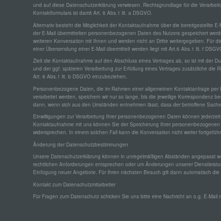
und auf diese Datenschutzerklärung verwiesen. Rechtsgrundlage für die Verarbei
c) Ve
Kontaktformulars ist damit Art. 6 Abs.1 lit. a DSGVO.
Alternativ besteht die Möglichkeit der Kontaktaufnahme über die bereitgestellte E-
Verarb
der E-Mail übermittelten personenbezogenen Daten des Nutzers gespeichert werde
jede 
weiteren Konversation mit Ihnen und werden nicht an Dritte weitergegeben. Für d
Erheb
Verän
einer Übersendung einer E-Mail übermittelt werden liegt mit Art.6 Abs.1 lit. f DSGV
Übermi
Zielt die Kontaktaufnahme auf den Abschluss eines Vertrages ab, so ist mit der 
Verkn
und der ggf. späteren Verarbeitung zur Erfüllung eines Vertrages zusätzliche die R
Art. 6 Abs.1 lit. b DSGVO einzubeziehen.
d) Ei
Personenbezogene Daten, die im Rahmen einer allgemeinen Kontaktanfrage per K
verarbeitet werden, speichern wir nur so lange, bis die jeweilige Korrespondenz be
dann, wenn sich aus den Umständen entnehmen lässt, dass der betroffene Sachver
Einsc
dem Zi
Einwilligungen zur Verarbeitung Ihrer personenbezogenen Daten können jederzeit w
Kontaktaufnahme mit uns können Sie der Speicherung Ihrer personenbezogenen Da
widersprechen. In einem solchen Fall kann die Konversation nicht weiter fortgefüh
e) Pr
Änderung der Datenschutzbestimmungen
Unsere Datenschutzerklärung können in unregelmäßigen Abständen angepasst wer
Profil
rechtlichen Anforderungen entsprechen oder um Änderungen unserer Dienstleistu
beste
Aspekt
Einfügung neuer Angebote. Für Ihren nächsten Besuch gilt dann automatisch die
bezügl
Kontakt zum Datenschutzmitarbeiter
Zuverl
analy
Für Fragen zum Datenschutz schicken Sie uns bitte eine Nachricht an o.g. E-Mail m
f) P