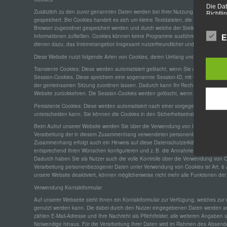
Die Dat
Zusätzlich zu den zuvor genannten Daten werden bei Ihrer Nutzung unserer Webs
Richtl
gespeichert. Bei Cookies handelt es sich um kleine Textdateien, die auf Ihrer Fe
verwend
Browser zugeordnet gespeichert werden und durch welche der Stelle, die den Cook
unsere 
gewährl
Informationen zufließen. Cookies können keine Programme ausführen oder Viren 
E
dienen dazu, das Internetangebot insgesamt nutzerfreundlicher und effektiver zu
Wir v
Diese Website nutzt folgende Arten von Cookies, deren Umfang und Funktionswei
folge
Transiente Cookies: Diese werden automatisiert gelöscht, wenn Sie den Browser 
Session-Cookies. Diese speichern eine sogenannte Session-ID, mit welcher sich 
der gemeinsamen Sitzung zuordnen lassen. Dadurch kann Ihr Rechner wiedererka
Website zurückkehren. Die Session-Cookies werden gelöscht, wenn Sie sich ausl
a) pe
Persistente Cookies: Diese werden automatisiert nach einer vorgegebenen Dauer g
unterscheiden kann. Sie können die Cookies in den Sicherheitseinstellungen Ihres
Person
identi
Beim Aufruf unserer Website werden Sie über die Verwendung von Cookies informie
identi
Verarbeitung der in diesem Zusammenhang verwendeten personenbezogenen Date
mitte
Zusammenhang erfolgt auch ein Hinweis auf diese Datenschutzerklärung. Sie könn
Stand
die Au
entsprechend Ihren Wünschen konfigurieren und z. B. die Annahme von Third-Par
kultur
Dadurch haben Sie als Nutzer auch die volle Kontrolle über die Verwendung von C
Verarbeitung personenbezogener Daten unter Verwendung von Cookies ist Art. 6 
unsere Website deaktiviert, können möglicherweise nicht mehr alle Funktionen der
b) be
Verwendung Kontaktformular
Auf unserer Webseite steht ihnen ein Kontaktformular zur Verfügung, welches zu
Betrof
genutzt werden kann. Die dabei durch den Nutzer eingegebenen Daten werden an 
perso
zählen E-Mail-Adresse und Ihre Nachricht als Pflichtfelder, alle weiteren Angaben s
Notwendige hinaus. Für die Verarbeitung Ihrer Daten wird im Rahmen des Absende